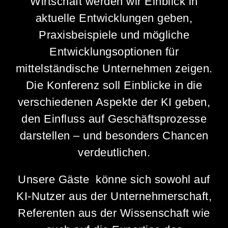
Wirtschaft werden wir Einblick in
aktuelle Entwicklungen geben,
Frank Müller
Frank Müller
Praxisbeispiele und mögliche
Entwicklungsoptionen für
f.mueller@dock3-lausitz.de
f.mueller@dock3-lausitz.de
mittelständische Unternehmen zeigen.
T. +49 3564 32999-00
T. +49 3564 32999-00
Die Konferenz soll Einblicke in die
verschiedenen Aspekte der KI geben,
den Einfluss auf Geschäftsprozesse
darstellen – und besonders Chancen
verdeutlichen.
Unsere Gäste könne sich sowohl auf
KI-Nutzer aus der Unternehmerschaft,
Referenten aus der Wissenschaft
wie