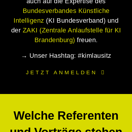
auch auf die
Expertise
des
Bundesverbandes Künstliche
Intelligenz
(KI Bundesverband) und
der
ZAKI (Zentrale Anlaufstelle für KI
Brandenburg)
freuen.
→ Unser Hashtag: #kimlausitz
JETZT ANMELDEN
Welche Referenten