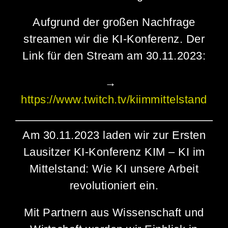
Aufgrund der großen Nachfrage
streamen wir die KI-Konferenz. Der
Link für den Stream am 30.11.2023:
→
https://www.twitch.tv/kiimmittelstand
Am
30.11.2023
laden wir zur Ersten
Die Anmeldung wird im März 2024
Die Anmeldung wird Ende Oktober
Lausitzer KI-Konferenz
KIM – KI im
freigeschaltet. Die Teilnehmerzahl
2023 freigeschaltet. Die
Mittelstand: Wie KI unsere Arbeit
wird bei max. 12 Gästen pro
Teilnehmerzahl wird bei max. 50
revolutioniert
ein.
Workshop liegen.
Gästen liegen.
Mit Partnern aus Wissenschaft und
Ansprechpartner
Ansprechpartner