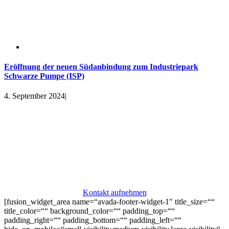
Eröffnung der neuen Südanbindung zum Industriepark
Schwarze Pumpe (ISP)
4. September 2024
|
Komm an Bord
Du hast Interesse an einem Arbeitsplatz im Dock³? Dann schreib
uns eine Nachricht. Gern vereinbaren wir auch einen Termin mit dir,
um dir das Dock³ und die umliegenden Bereiche zu zeigen.
Kontakt aufnehmen
[fusion_widget_area name=“avada-footer-widget-1″ title_size=““
title_color=““ background_color=““ padding_top=““
padding_right=““ padding_bottom=““ padding_left=““