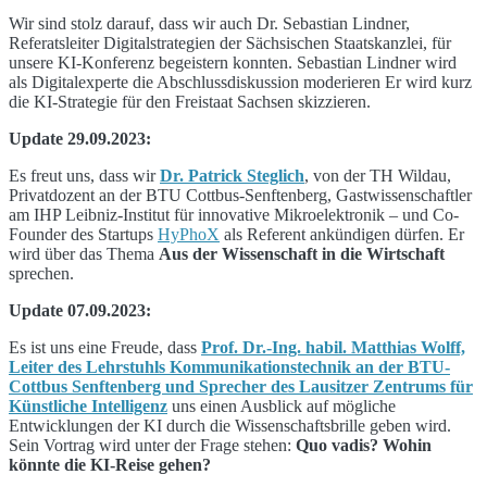
Wir sind stolz darauf, dass wir auch Dr. Sebastian Lindner,
Referatsleiter Digitalstrategien der Sächsischen Staatskanzlei, für
unsere KI-Konferenz begeistern konnten. Sebastian Lindner wird
als Digitalexperte die Abschlussdiskussion moderieren Er wird kurz
die KI-Strategie für den Freistaat Sachsen skizzieren.
Update 29.09.2023:
Es freut uns, dass wir
D
r. Patrick Steglich
, von der TH Wildau,
Privatdozent an der BTU Cottbus-Senftenberg, Gastwissenschaftler
am IHP Leibniz-Institut für innovative Mikroelektronik – und Co-
Founder des Startups
HyPhoX
als Referent ankündigen dürfen. Er
wird über das Thema
Aus der Wissenschaft in die Wirtschaft
sprechen.
Update 07.09.2023:
Es ist uns eine Freude, dass
Prof. Dr.-Ing. habil. Matthias Wolff,
Leiter des Lehrstuhls Kommunikationstechnik an der BTU-
Cottbus Senftenberg und Sprecher des Lausitzer Zentrums für
Künstliche Intelligenz
uns einen Ausblick auf mögliche
Entwicklungen der KI durch die Wissenschaftsbrille geben wird.
Sein Vortrag wird unter der Frage stehen:
Quo vadis? Wohin
könnte die KI-Reise gehen?