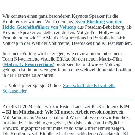
Wir konnten einen ganz besonderen Keynote Speaker für die
Konferenz gewinnen: Wir freuen uns,
Sven Bliedung von der
Heide, Geschäftsführer von Volucap
aus Potsdam-Babelsberg, als
Keynote Speaker vorstellen zu dürfen. Mit großen Hollywood-
Produktionen wie The Matrix Resurrections im Portfolio hat sich
Volucap in der Welt der Volumetrie, Deepfakes und KI fest etabliert.
In seinem Vortrag wird er zeigen, wie er zusammen mit seinem
Team KI-generierte visuelle Effekte für den neuen Matrix-Film
(
Matrix 4: Resurrections
) produziert hat und wie es Volucap
gelungen ist, in nur wenigen Jahren eine weltweit führende Position
in der Branche zu schaffen.
→ Volucap bei Spiegel Online:
So erschafft die KI virtuelle
Schauspieler
Am
30.11.2023
laden wir zur Ersten Lausitzer KI-Konferenz
KIM
– KI im Mittelstand: Wie KI unsere Arbeit revolutioniert
ein.
Mit Partnern aus Wissenschaft und Wirtschaft werden wir Einblick
in aktuelle Entwicklungen geben, Praxisbeispiele und mögliche
Entwicklungsoptionen für mittelständische Unternehmen zeigen.
Die Konferenz soll Einblicke in die verschiedenen Aspekte der KI