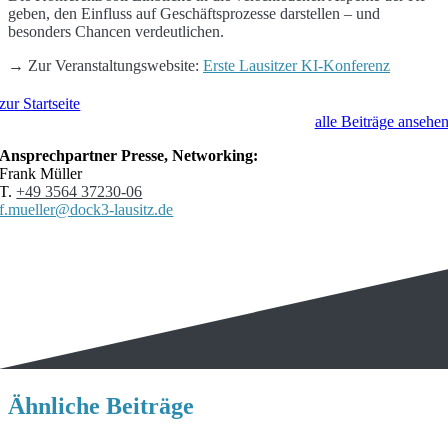
geben, den Einfluss auf Geschäftsprozesse darstellen – und
besonders Chancen verdeutlichen.
→ Zur Veranstaltungswebsite:
Erste Lausitzer KI-Konferenz
zur Startseite
alle Beiträge ansehe
Ansprechpartner Presse, Networking:
Frank Müller
T.
+49 3564 37230-06
f.mueller@dock3-lausitz.de
Ähnliche Beiträge