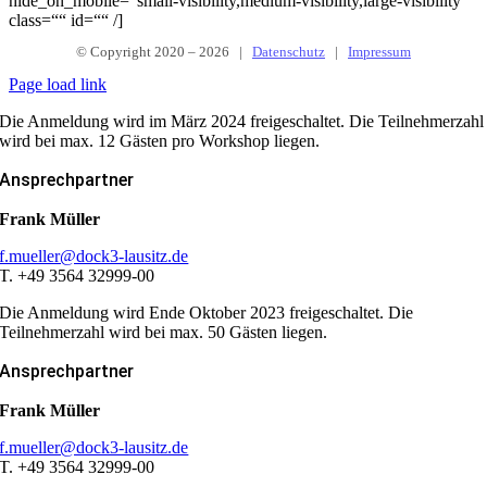
hide_on_mobile=“small-visibility,medium-visibility,large-visibility“
class=““ id=““ /]
© Copyright 2020 –
2026 |
Datenschutz
|
Impressum
Page load link
Die Anmeldung wird im März 2024 freigeschaltet. Die Teilnehmerzahl
wird bei max. 12 Gästen pro Workshop liegen.
Ansprechpartner
Frank Müller
f.mueller@dock3-lausitz.de
T. +49 3564 32999-00
Die Anmeldung wird Ende Oktober 2023 freigeschaltet. Die
Teilnehmerzahl wird bei max. 50 Gästen liegen.
Ansprechpartner
Frank Müller
f.mueller@dock3-lausitz.de
T. +49 3564 32999-00