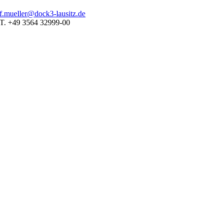
f.mueller@dock3-lausitz.de
T. +49 3564 32999-00