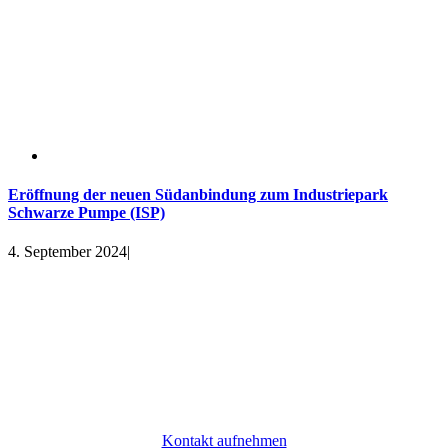
Eröffnung der neuen Südanbindung zum Industriepark
Schwarze Pumpe (ISP)
4. September 2024
|
Komm an Bord
Du hast Interesse an einem Arbeitsplatz im Dock³? Dann schreib
uns eine Nachricht. Gern vereinbaren wir auch einen Termin mit dir,
um dir das Dock³ und die umliegenden Bereiche zu zeigen.
Kontakt aufnehmen