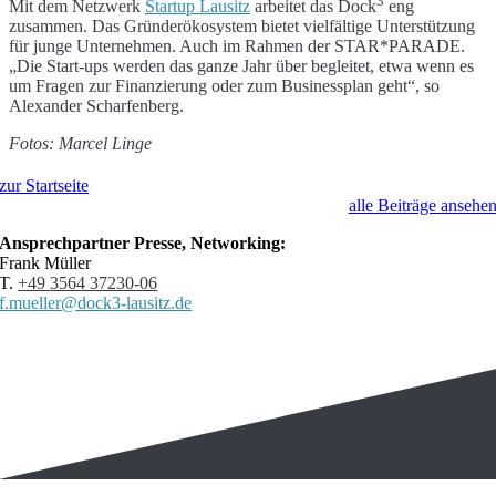
3
Mit dem Netzwerk
Startup Lausitz
arbeitet das Dock
eng
zusammen. Das Gründerökosystem bietet vielfältige Unterstützung
für junge Unternehmen. Auch im Rahmen der STAR*PARADE.
„Die Start-ups werden das ganze Jahr über begleitet, etwa wenn es
um Fragen zur Finanzierung oder zum Businessplan geht“, so
Alexander Scharfenberg.
Fotos: Marcel Linge
zur Startseite
alle Beiträge ansehe
Ansprechpartner Presse, Networking:
Frank Müller
T.
+49 3564 37230-06
f.mueller@dock3-lausitz.de