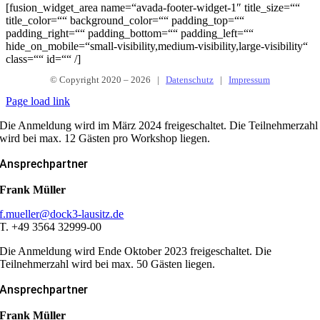
[fusion_widget_area name=“avada-footer-widget-1″ title_size=““
title_color=““ background_color=““ padding_top=““
padding_right=““ padding_bottom=““ padding_left=““
hide_on_mobile=“small-visibility,medium-visibility,large-visibility“
class=““ id=““ /]
© Copyright 2020 –
2026 |
Datenschutz
|
Impressum
Page load link
Die Anmeldung wird im März 2024 freigeschaltet. Die Teilnehmerzahl
wird bei max. 12 Gästen pro Workshop liegen.
Ansprechpartner
Frank Müller
f.mueller@dock3-lausitz.de
T. +49 3564 32999-00
Die Anmeldung wird Ende Oktober 2023 freigeschaltet. Die
Teilnehmerzahl wird bei max. 50 Gästen liegen.
Ansprechpartner
Frank Müller