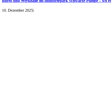
Büros und Werkhalle im Industriepark Schwarze Pumpe – wo es a
10. Dezember 2025
|