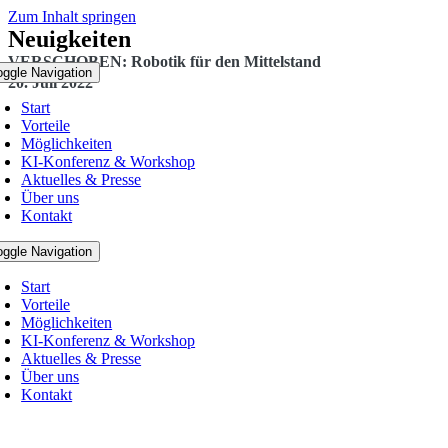
Zum Inhalt springen
Neuigkeiten
VERSCHOBEN: Robotik für den Mittelstand
oggle Navigation
20. Juli 2022
Start
Vorteile
Möglichkeiten
KI-Konferenz & Workshop
Aktuelles & Presse
Über uns
Kontakt
oggle Navigation
Start
Vorteile
Möglichkeiten
KI-Konferenz & Workshop
Aktuelles & Presse
Über uns
Kontakt