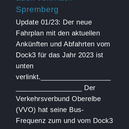
Workshop liegen.
Gästen liegen.
Spremberg
Ansprechpartner
Ansprechpartner
Update 01/23: Der neue
Fahrplan mit den aktuellen
Frank Müller
Frank Müller
Ankünften und Abfahrten vom
Dock3 für das Jahr 2023 ist
f.mueller@dock3-lausitz.de
f.mueller@dock3-lausitz.de
T. +49 3564 32999-00
T. +49 3564 32999-00
unten
verlinkt.__________________
_________________ Der
Verkehrsverbund Oberelbe
(VVO) hat seine Bus-
Frequenz zum und vom Dock3